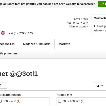
 je akkoord met het gebruik van cookies om onze website te verbeteren.
Dit 
Winkel
Over ons »
Klantenservice »
U heeft g
Mijn account »
winkelw
ccessoires
Magazijn & Industrie
Markten
ie projecten
met @@3oti1
sis afmetingen
Hoogte mm
600 X 400
(1)
200 - 400 mm
(1)