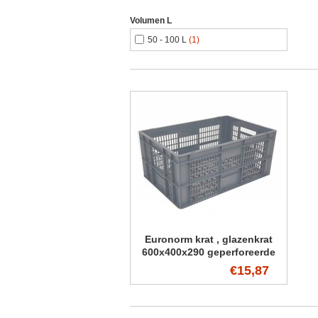
Volumen L
50 - 100 L
(1)
Euronorm krat , glazenkrat
600x400x290 geperforeerde
wanden en bodem
€15,87