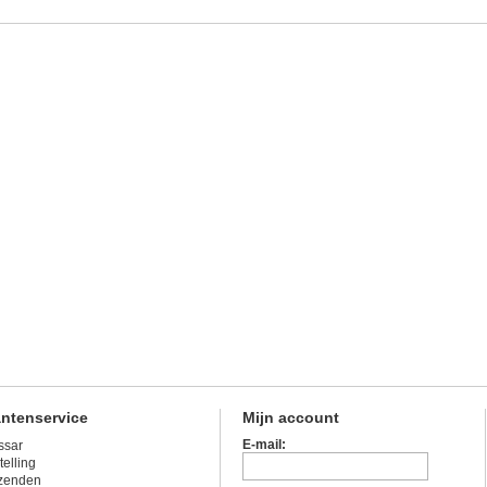
antenservice
Mijn account
E-mail:
ssar
telling
zenden