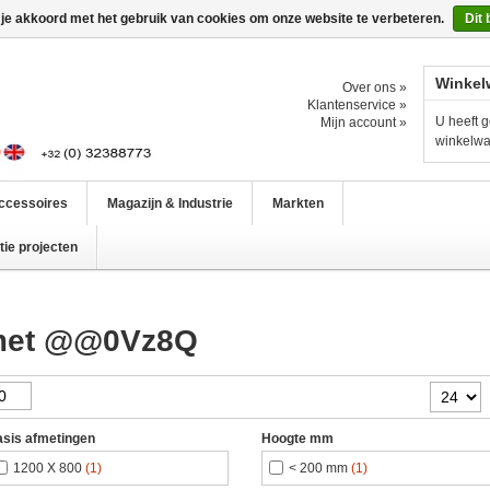
 je akkoord met het gebruik van cookies om onze website te verbeteren.
Dit 
Winkel
Over ons »
Klantenservice »
U heeft g
Mijn account »
winkelw
ccessoires
Magazijn & Industrie
Markten
ie projecten
 met @@0Vz8Q
sis afmetingen
Hoogte mm
1200 X 800
(1)
< 200 mm
(1)