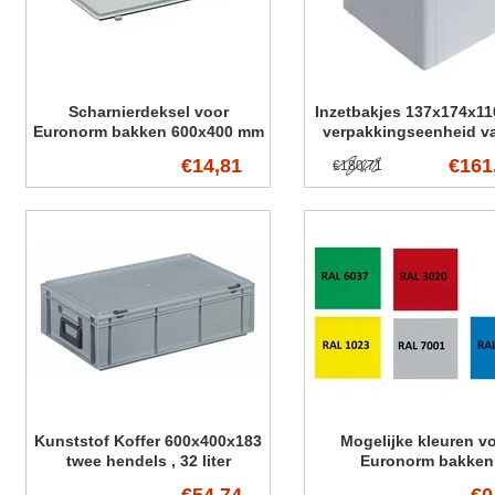
Scharnierdeksel voor
Inzetbakjes 137x174x110
Euronorm bakken 600x400 mm
verpakkingseenheid v
stuks
€14,81
€161
€180,71
Kunststof Koffer 600x400x183
Mogelijke kleuren v
twee hendels , 32 liter
Euronorm bakken