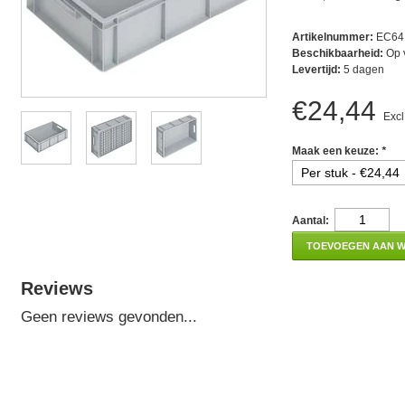
Artikelnummer:
EC64
Beschikbaarheid:
Op 
Levertijd:
5 dagen
€24,44
Excl
Maak een keuze:
*
Aantal:
TOEVOEGEN AAN 
Reviews
Geen reviews gevonden...