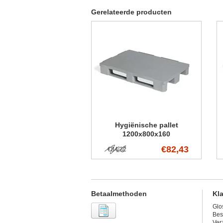
Gerelateerde producten
Hygiënische pallet
1200x800x160
€82,43
€84,22
Betaalmethoden
Kl
Glo
Bes
Ver