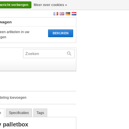
bericht verbergen
Meer over cookies »
wagen
een artikelen in uw
BEKIJKEN
agen
deling toevoegen
e
Specificaties
Tags
 palletbox