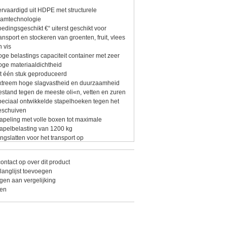
ervaardigd uit HDPE met structurele
oamtechnologie
oedingsgeschikt €“ uiterst geschikt voor
ransport en stockeren van groenten, fruit, vlees
n vis
oge belastings capaciteit container met zeer
oge materiaaldichtheid
it één stuk geproduceerd
xtreem hoge slagvastheid en duurzaamheid
estand tegen de meeste oli«n, vetten en zuren
peciaal ontwikkelde stapelhoeken tegen het
eschuiven
tapeling met volle boxen tot maximale
tapelbelasting van 1200 kg
angslatten voor het transport op
ransportbanden en opslag in het stellingen en
oogbouwmagazijnen
ntact op over dit product
emakkelijke reiniging dankzij gladde wanden
langlijst toevoegen
edienbaar met een heftruck
en aan vergelijking
estand tegen corrosie en UV-straling
ken
emperatuurbestendig van €“40 °C tot +60 °C
antal boxen per palletplaats bij aanlevering = 3
inimale bestelhoeveelheid 3 stuk