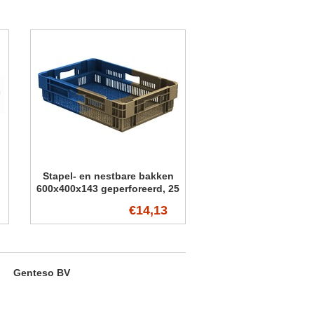
Stapel- en nestbare bakken
600x400x143 geperforeerd, 25
Liter , Bi-Color
€14,13
Genteso BV