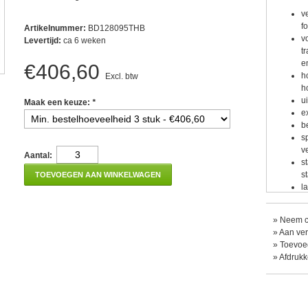
v
f
Artikelnummer:
BD128095THB
v
Levertijd:
ca 6 weken
t
e
€406,60
h
Excl. btw
h
u
Maak een keuze:
*
e
b
s
v
Aantal:
s
s
TOEVOEGEN AAN WINKELWAGEN
l
t
h
»
Neem co
g
»
Aan ver
b
»
Toevoeg
b
»
Afdruk
t
a
m