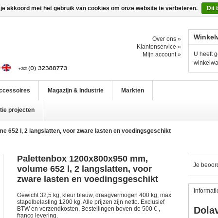
 je akkoord met het gebruik van cookies om onze website te verbeteren.
Dit 
Winkel
Over ons »
Klantenservice »
U heeft g
Mijn account »
winkelw
ccessoires
Magazijn & Industrie
Markten
ie projecten
 652 l, 2 langslatten, voor zware lasten en voedingsgeschikt
Palettenbox 1200x800x950 mm,
Je beoor
volume 652 l, 2 langslatten, voor
zware lasten en voedingsgeschikt
Informati
Gewicht 32,5 kg, kleur blauw, draagvermogen 400 kg, max
stapelbelasting 1200 kg. Alle prijzen zijn netto. Exclusief
Dolav
BTW en verzendkosten. Bestellingen boven de 500 € ,
franco levering.