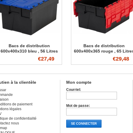
Bacs de distribution
Bacs de distribution
600x400x310 bleu , 56 Litres
600x400x365 rouge , 65 Litre
€27,49
€29,48
tien à la clientèle
Mon compte
Courriel:
ssar
mmande
raison
ditions de paiement
Mot de passe:
tions légales
V
tique de confidentialité
tactez nous
SE CONNECTER
emap
TALOGUE