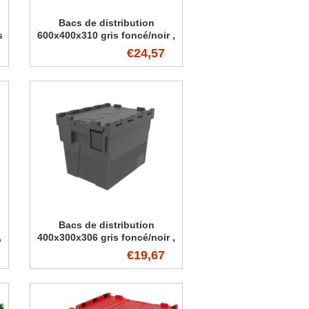
Bacs de distribution
s
600x400x310 gris foncé/noir ,
56 Litres
€24,57
Bacs de distribution
,
400x300x306 gris foncé/noir ,
25 Litres
€19,67