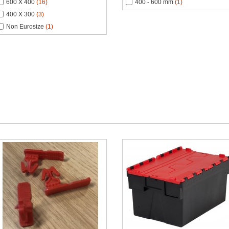
600 X 400
(16)
400 - 600 mm
(1)
400 X 300
(3)
Non Eurosize
(1)