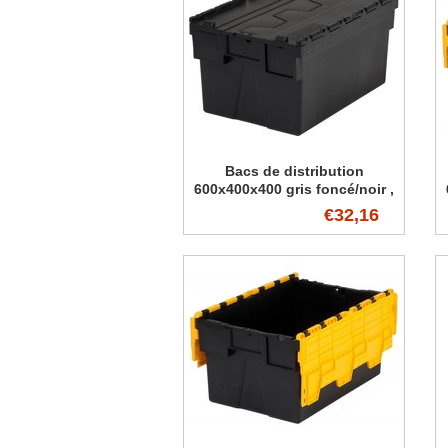
Bacs de distribution
600x400x400 gris foncé/noir ,
77 Litres
€32,16