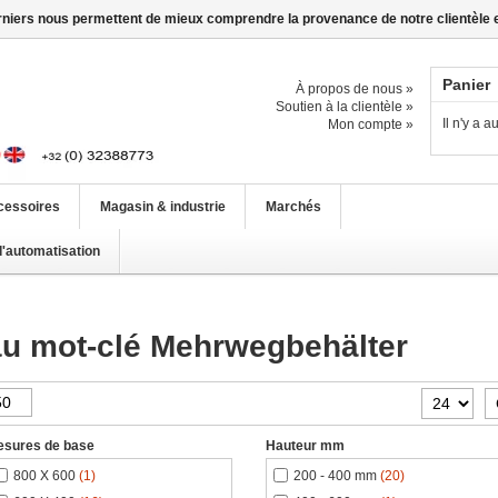
erniers nous permettent de mieux comprendre la provenance de notre clientèle et 
Panier
À propos de nous »
Soutien à la clientèle »
Il n'y a 
Mon compte »
cessoires
Magasin & industrie
Marchés
d'automatisation
au mot-clé Mehrwegbehälter
esures de base
Hauteur mm
800 X 600
(1)
200 - 400 mm
(20)