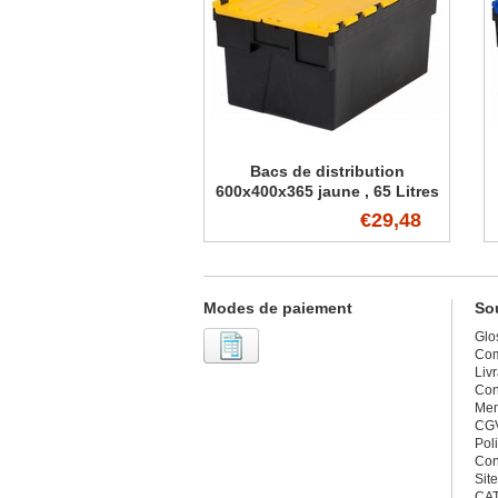
Bacs de distribution
600x400x365 jaune , 65 Litres
€29,48
Modes de paiement
Sou
Glo
Co
Liv
Con
Men
CG
Poli
Con
Sit
CA