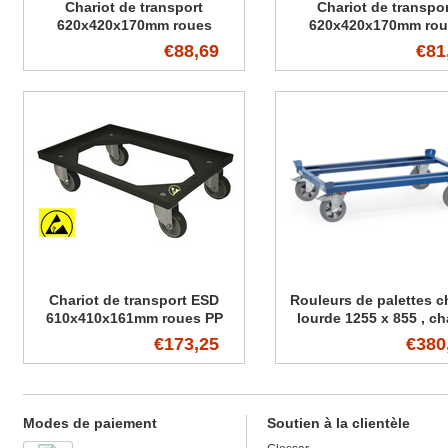
Chariot de transport
Chariot de transpo
620x420x170mm roues
620x420x170mm rou
polyamide perforé
caoutchouc perfor
€88,69
€81
Chariot de transport ESD
Rouleurs de palettes c
610x410x161mm roues PP
lourde 1255 x 855 , ch
maxi 1200 kg
€173,25
€380
Modes de paiement
Soutien à la clientèle