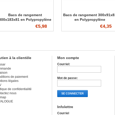
Bacs de rangement
Bacs de rangement 300x91x8
300x183x81 en Polypropylène
en Polypropylène
€5,98
€4,35
tien à la clientèle
Mon compte
Courriel:
ssar
mmande
raison
ditions de paiement
Mot de passe:
tions légales
V
tique de confidentialité
tactez nous
SE CONNECTER
emap
TALOGUE
Infolettre
Courriel