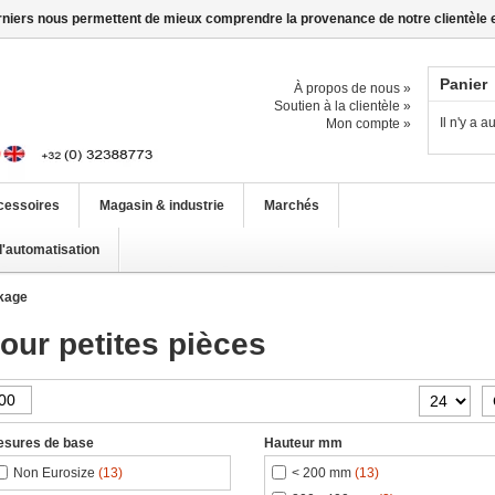
erniers nous permettent de mieux comprendre la provenance de notre clientèle et 
Panier
À propos de nous »
Soutien à la clientèle »
Il n'y a 
Mon compte »
cessoires
Magasin & industrie
Marchés
d'automatisation
kage
our petites pièces
esures de base
Hauteur mm
Non Eurosize
(13)
< 200 mm
(13)