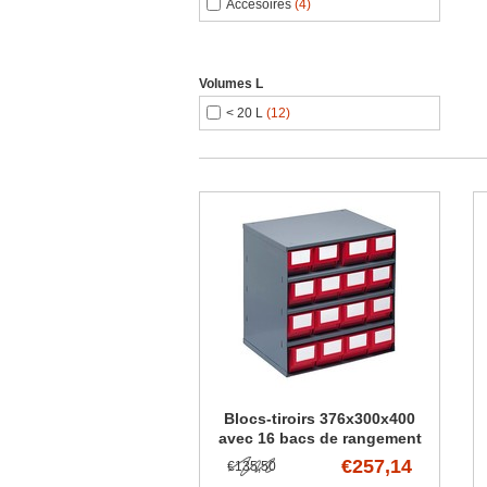
Accesoires
(4)
Volumes L
< 20 L
(12)
Blocs-tiroirs 376x300x400
avec 16 bacs de rangement
€257,14
€135,50