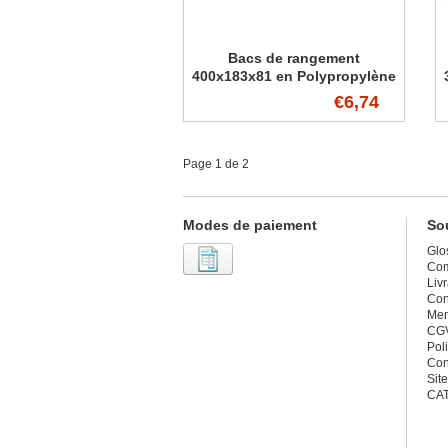
Bacs de rangement
400x183x81 en Polypropylène
€6,74
Page 1 de 2
Modes de paiement
Sou
Glo
Co
Liv
Con
Men
CG
Poli
Con
Sit
CA