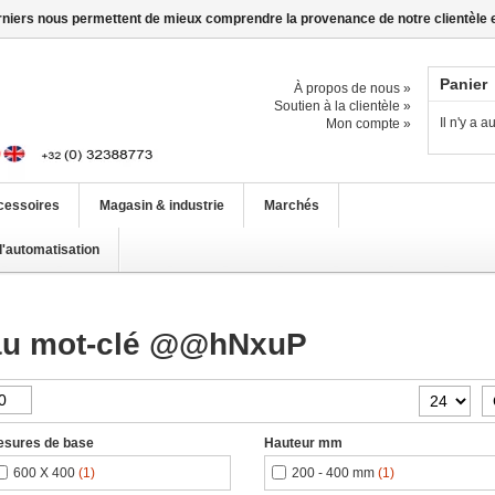
erniers nous permettent de mieux comprendre la provenance de notre clientèle et 
Panier
À propos de nous »
Soutien à la clientèle »
Il n'y a 
Mon compte »
cessoires
Magasin & industrie
Marchés
d'automatisation
 au mot-clé @@hNxuP
esures de base
Hauteur mm
600 X 400
(1)
200 - 400 mm
(1)