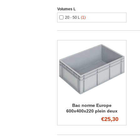
Volumes L
20 - 50 L
(1)
Bac norme Europe
600x400x220 plein deux
poignées
€25,30