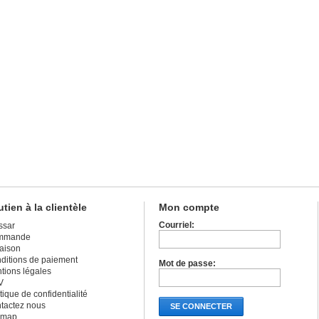
tien à la clientèle
Mon compte
Courriel:
ssar
mmande
raison
ditions de paiement
Mot de passe:
tions légales
V
tique de confidentialité
tactez nous
SE CONNECTER
emap