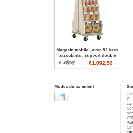
Magasin mobile , avec 52 bacs
basculants , support double
face mobile
€1.092,50
€1.050,00
Modes de paiement
Sou
Glo
Co
Liv
Con
Men
CG
Poli
Con
Sit