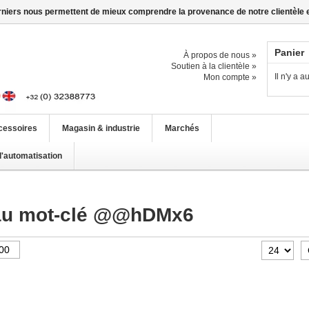
erniers nous permettent de mieux comprendre la provenance de notre clientèle et 
Panier
À propos de nous »
Soutien à la clientèle »
Il n'y a 
Mon compte »
cessoires
Magasin & industrie
Marchés
d'automatisation
 au mot-clé @@hDMx6