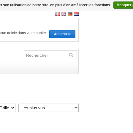
son utilisation de notre site, en plus d'en améliorer les fonctions.
Masquer 
aucun article dans votre panier
AFFICHER